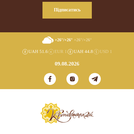
Підписатись
+26°/+26°
+26°/+26°
UAH 51.6
EUR 1
UAH 44.8
USD 1
09.08.2026