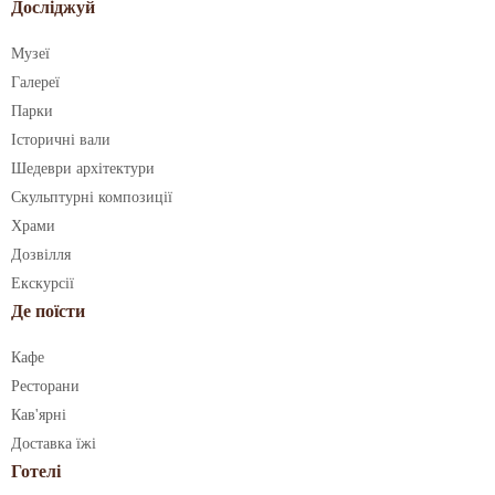
Досліджуй
Музеї
Галереї
Парки
Історичні вали
Шедеври архітектури
Скульптурні композиції
Храми
Дозвілля
Екскурсії
Де поїсти
Кафе
Ресторани
Кав'ярні
Доставка їжі
Готелі