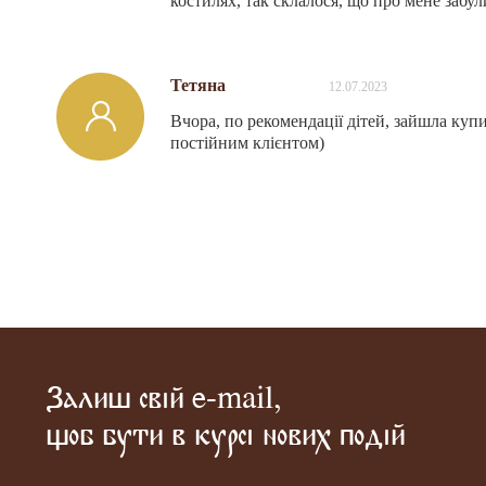
костилях, так склалося, що про мене забули
Тетяна
12.07.2023
Вчора, по рекомендації дітей, зайшла куп
постійним клієнтом)
Залиш свій e-mail,
щоб бути в курсі нових подій