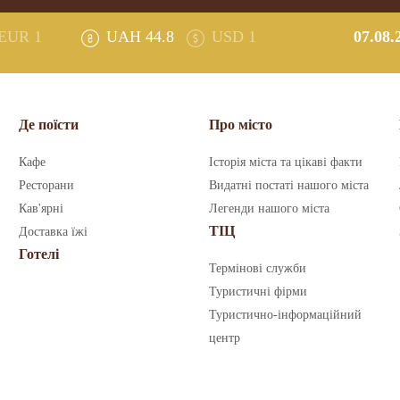
EUR 1
UAH 44.8
USD 1
07.08.
Де поїсти
Про місто
Кафе
Історія міста та цікаві факти
Ресторани
Видатні постаті нашого міста
Кав'ярні
Легенди нашого міста
ТІЦ
Доставка їжі
Готелі
Термінові служби
Туристичні фірми
Туристично-інформаційний
центр