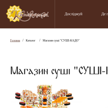
Досліджуй
Де 
/
/
Головна
Каталог
Магазин суші "СУШІ-КАДО"
Магазин суші "СУШІ