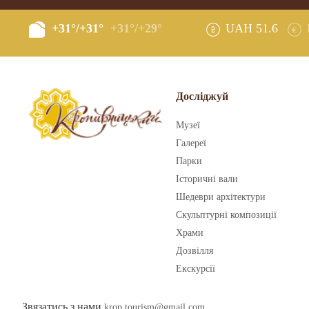
+31°/+31°
+31°/+29°
UAH 51.6
Досліджуй
Музеї
Галереї
Парки
Історичні вали
Шедеври архітектури
Скульптурні композиції
Храми
Дозвілля
Екскурсії
Звязатись з нами
krop.tourism@gmail.com