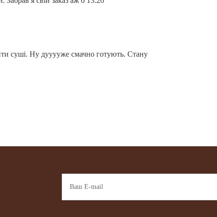
. Забрав я свій заказ аж о 13:20
ити суші. Ну дууууже смачно готують. Стану