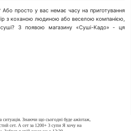
и? Або просто у вас немає часу на приготування
чір з коханою людиною або веселою компанією,
суші? З появою магазину «Суші-Кадо»
- ця
а ситуація. Знаючи що сьогодні буде ажіотаж,
тий сет. А сет за 1200+ 3 супи Я хочу на