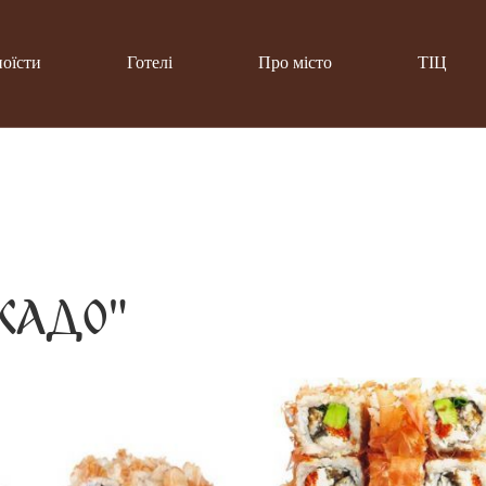
поїсти
Готелі
Про місто
ТІЦ
-КАДО"