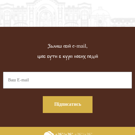
Залиш свій e-mail,
щоб бути в курсі нових подій
Підписатись
+26°/+26°
+26°/+26°