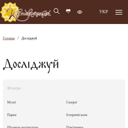
УКР
/
Головна
Досліджуй
Досліджуй
Фільтри
Музеї
Галереї
Парки
Історичні вали
Шедеври архітектури
Пам'ятники