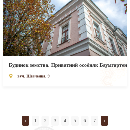
Будинок земства. Приватний особняк Баумгартен
вул. Шевченка, 9
1
2
3
4
5
6
7