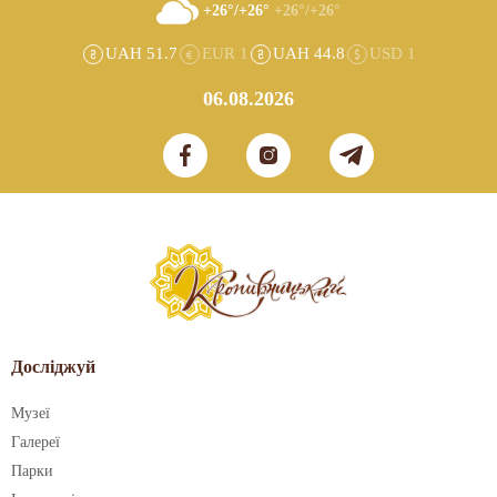
+26°/+26°
+26°/+26°
UAH 51.7
EUR 1
UAH 44.8
USD 1
06.08.2026
Досліджуй
Музеї
Галереї
Парки