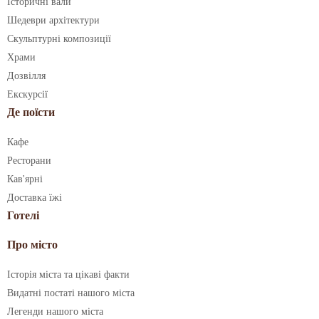
Історичні вали
Шедеври архітектури
Скульптурні композиції
Храми
Дозвілля
Екскурсії
Де поїсти
Кафе
Ресторани
Кав'ярні
Доставка їжі
Готелі
Про місто
Історія міста та цікаві факти
Видатні постаті нашого міста
Легенди нашого міста