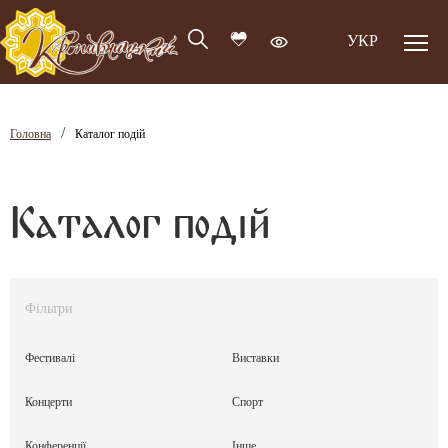
УКР
/
Головна
Каталог подій
Каталог подій
Фільтри
Фестивалі
Виставки
Концерти
Спорт
Конференції
Інше