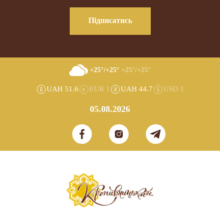
Підписатись
+25°/+25°
+25°/+25°
UAH 51.6
EUR 1
UAH 44.7
USD 1
05.08.2026