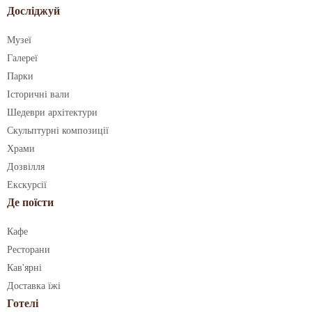
Досліджуй
Музеї
Галереї
Парки
Історичні вали
Шедеври архітектури
Скульптурні композиції
Храми
Дозвілля
Екскурсії
Де поїсти
Кафе
Ресторани
Кав'ярні
Доставка їжі
Готелі