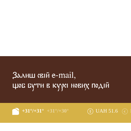
Залиш свій e-mail,
щоб бути в курсі нових подій
+31°/+31°
+31°/+30°
UAH 51.6