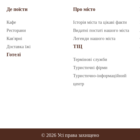
Де поїсти
Про місто
Кафе
Історія міста та цікаві факти
Ресторани
Видатні постаті нашого міста
Кав'ярні
Легенди нашого міста
ТІЦ
Доставка їжі
Готелі
Термінові служби
Туристичні фірми
Туристично-інформаційний
центр
© 2026 Усі права захищено