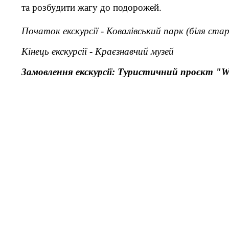
та розбудити жагу до подорожей.
Початок екскурсії -
Ковалівський парк
(біля ста
Кінець екскурсії
-
Краєзнавчий музей
З
амовл
ення екскурсії: Т
уристичний проєкт "
W