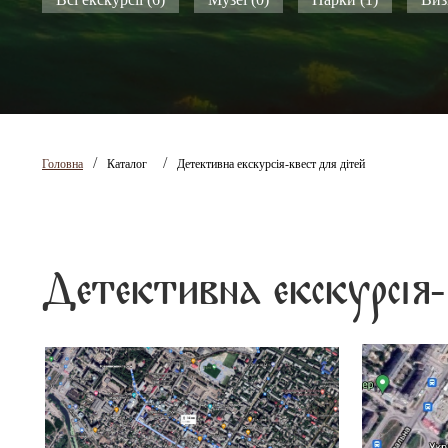
Всі екскурсії (6)
Музеї (0)
Парки (1)
Виз
/
/
Головна
Каталог
Детективна екскурсія-квест для дітей
Детективна екскурсія-