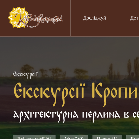
Досліджуй
Де 
Екскурсії
Екскурсії Кроп
архітектурна перлина в с