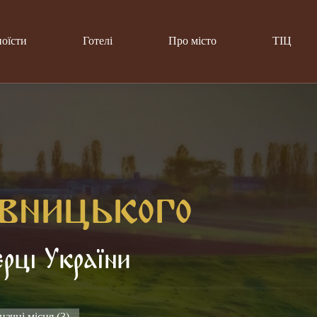
поїсти
Готелі
Про місто
ТІЦ
ивницького
ерці України