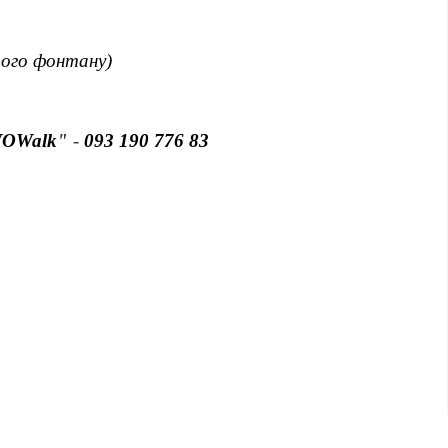
рого фонтану)
OWalk
"
-
093 190 776
83