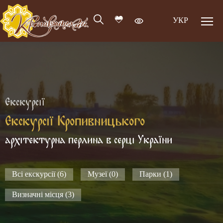
УКР
Екскурсії
Екскурсії Кропивницького
архітектурна перлина в серці України
Всі екскурсії (6)
Музеї (0)
Парки (1)
Визначні місця (3)