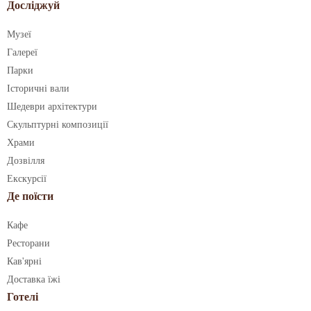
Досліджуй
Музеї
Галереї
Парки
Історичні вали
Шедеври архітектури
Скульптурні композиції
Храми
Дозвілля
Екскурсії
Де поїсти
Кафе
Ресторани
Кав'ярні
Доставка їжі
Готелі