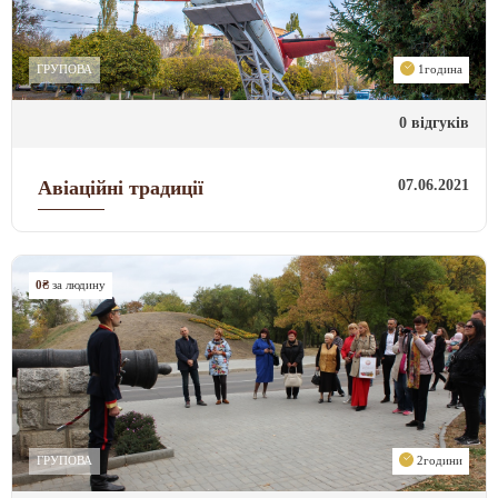
ГРУПОВА
1година
0 відгуків
07.06.2021
Авіаційні традиції
0₴
за людину
ГРУПОВА
2години