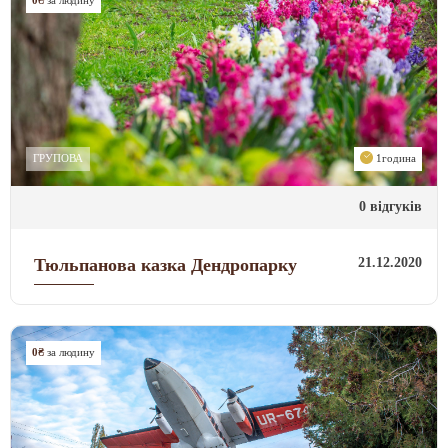
0₴
за людину
ГРУПОВА
1година
0 відгуків
21.12.2020
Тюльпанова казка Дендропарку
0₴
за людину