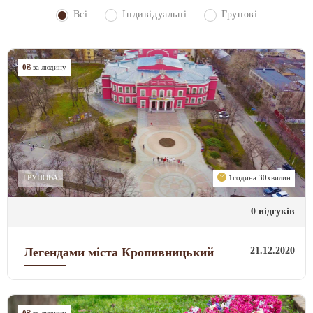
Всі
Індивідуальні
Групові
0₴
за людину
ГРУПОВА
1година 30хвилин
0 відгуків
21.12.2020
Легендами міста Кропивницький