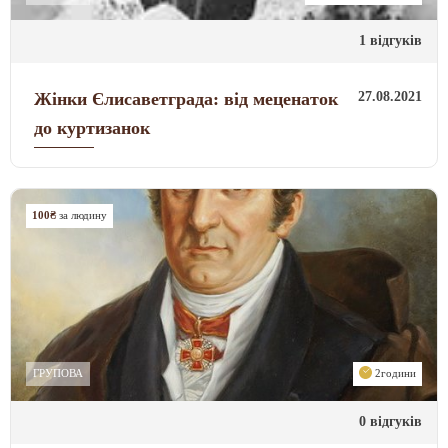
1 відгуків
27.08.2021
Жінки Єлисаветграда: від меценаток
до куртизанок
100₴
за людину
ГРУПОВА
2години
0 відгуків