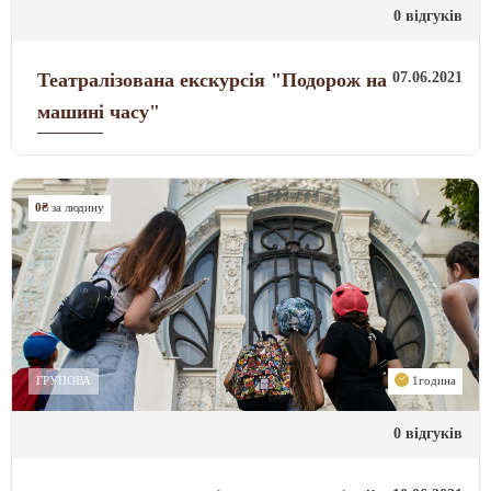
0 відгуків
07.06.2021
Театралізована екскурсія "Подорож на
машині часу"
0₴
за людину
ГРУПОВА
1година
0 відгуків