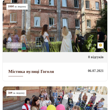
100₴
за людину
ГРУПОВА
0 відгуків
06.07.2021
Містика вулиці Гоголя
50₴
за людину