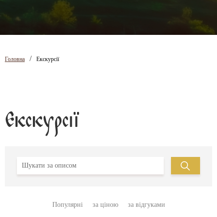
/
Головна
Екскурсії
Екскурсії
Популярні
за ціною
за відгуками