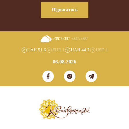
Підписатись
+35°/+35°
+35°/+33°
UAH 51.6
EUR 1
UAH 44.7
USD 1
06.08.2026