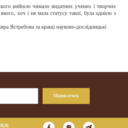
 якого вийшло чимало видатних учених і творчих
я
якого, хоч і не мала статусу такої,
була однією з
ра Ястребова за кращі науково-дослідницькі
Підписатись
2026