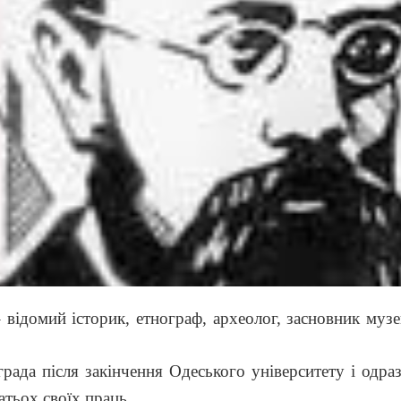
 відомий історик, етнограф, археолог, засновник музей
ада після закінчення Одеського університету і одраз
атьох своїх праць.