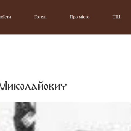
поїсти
Готелі
Про місто
ТІЦ
Миколайович