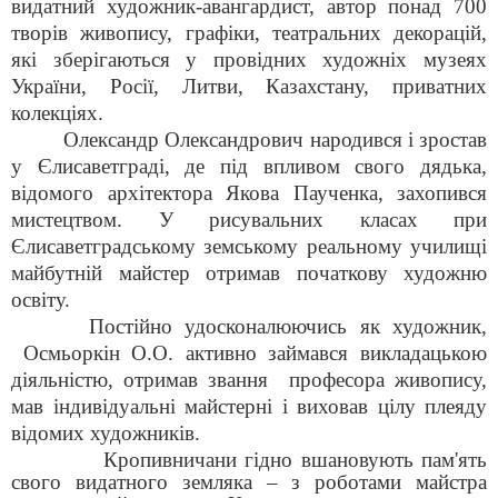
видатний художник-авангардист, автор понад 700
творів живопису, графіки, театральних декорацій,
які зберігаються
у провідних художніх музеях
України, Росії, Литви, Казахстану, приватних
колекціях.
Олександр Олександрович народився і зростав
у Єлисаветграді, де під впливом свого дядька,
відомого архітектора Якова Паученка, захопився
мистецтвом. У рисувальних класах при
Єлисаветградському земському реальному училищі
майбутній майстер отримав початкову художню
освіту.
Постійно удосконалюючись як художник,
Осмьоркін О.О. активно займався викладацькою
діяльністю, отримав звання
професора живопису,
мав індивідуальні майстерні і виховав цілу плеяду
відомих художників.
Кропивничани гідно вшановують пам'ять
свого видатного земляка – з роботами майстра