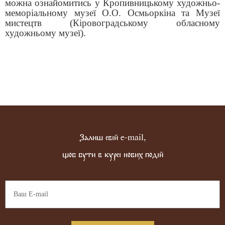
можна ознайомитись у
Кропивницькому художньо-
меморіально
му
музе
ї
О.О. Осмьоркіна та Музеї
мистецтв (Кіровоградському обласн
ому
художньо
му
музе
ї).
Залиш свій e-mail,
щоб бути в курсі нових подій