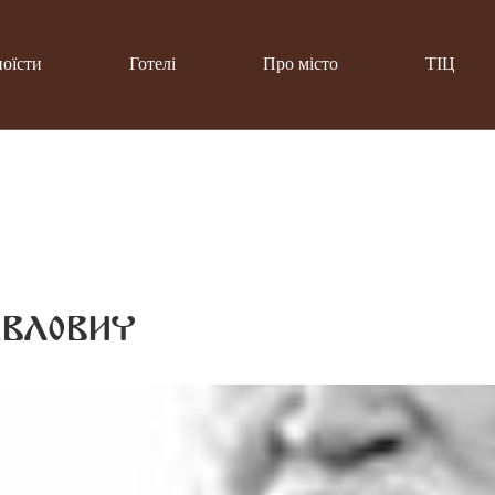
поїсти
Готелі
Про місто
ТІЦ
влович