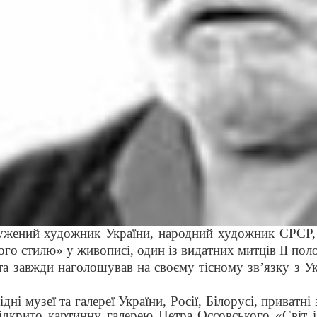
ужений художник України, народний художник СРСР
го стилю» у живописі, один із видатних митців ІІ пол
 завжди наголошував на своєму тісному зв’язку з Укра
зеї та галереї України, Росії, Білорусі, приватні з
дкрито картинну галерею Петра Оссовського «Світ і