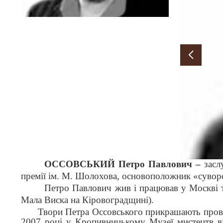
ОССОВСЬКИЙ
Петро Павлович –
засл
премії ім. М. Шолохова
, основоположник «суворо
Петро Павлович жив і працював у Москві та
Мала Виска на Кіровоградщині).
Твори Петра Оссовського прикрашають провідні му
2007 році у Кропивницькому Музеї мистецтв ві