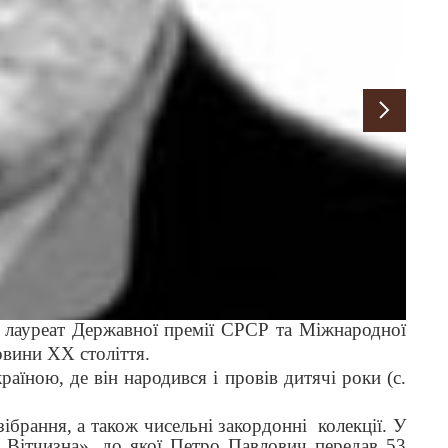
,
лауреат Державної премії СРСР
та
Міжнародної
овини ХХ століття.
їною, де він народився і провів дитячі роки (с.
ібрання, а також чисельні закордонні колекції. У
 Вітчизна», до якої Петро Павлович передав 53