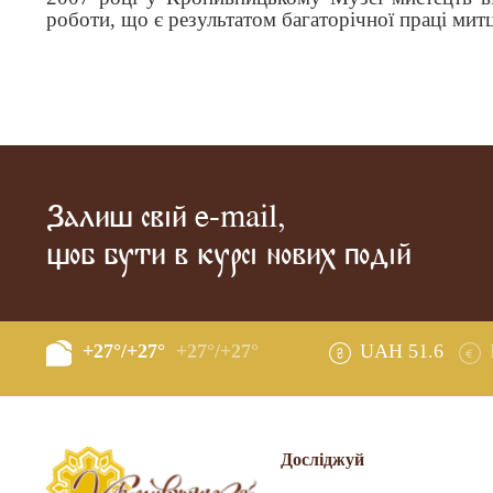
роботи, що є результатом багаторічної праці мит
Залиш свій e-mail,
щоб бути в курсі нових подій
+27°/+27°
+27°/+27°
UAH 51.6
Досліджуй