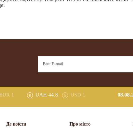
ця.
EUR 1
UAH 44.8
USD 1
08.08.
Де поїсти
Про місто