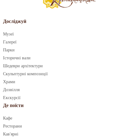
Досліджуй
Музеї
Галереї
Парки
Історичні вали
Шедеври архітектури
Скульптурні композиції
Храми
Дозвілля
Екскурсії
Де поїсти
Кафе
Ресторани
Кав'ярні