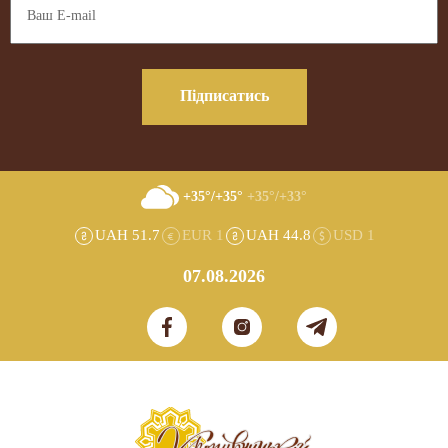
Підписатись
+35°/+35°
+35°/+33°
UAH 51.7
EUR 1
UAH 44.8
USD 1
07.08.2026