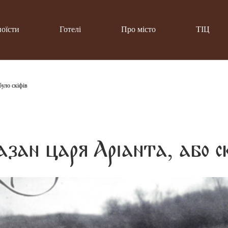
поїсти
Готелі
Про місто
ТІЦ
було скіфів
азан царя Аріанта, або с