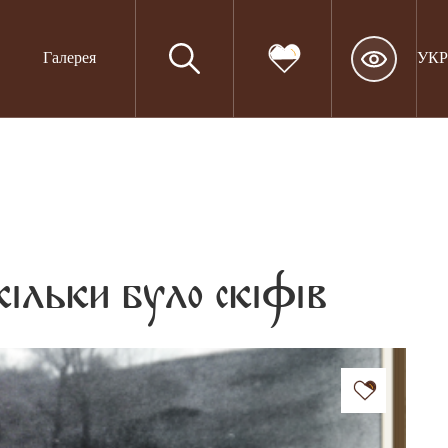
Галерея
УКР
кільки було скіфів