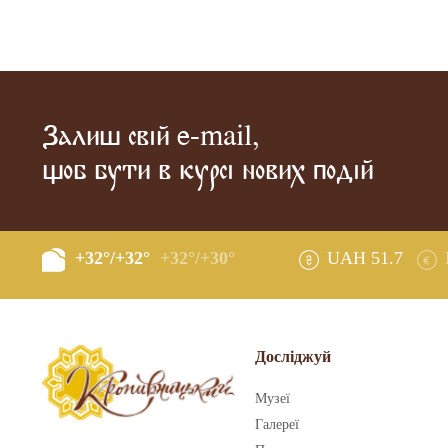
Залиш свій e-mail,
щоб бути в курсі нових подій
+32°/+32°
+32°/+30°
UAH 51.7
Досліджуй
Музеї
Галереї