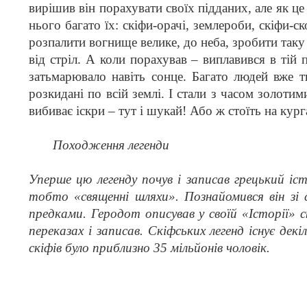
вирішив він порахувати своїх підданих, але як це
нього багато їх: скіфи-орачі, землероби, скіфи-ск
розпалити вогнище велике, до неба, зробити таку б
від стріл. А коли порахував – виплавився в тій 
затьмарювало навіть сонце. Багато людей вже т
розкидані по всій землі. І стали з часом золоти
вибиває іскри – тут і шукай! Або ж стоїть на кур
Походження легенди
Уперше цю легенду почув і записав грецький і
тобто «священні шляхи». Познайомився він зі
предками. Геродот описував у своїй «Історії» ск
переказах і записав. Скіфських легенд існує дек
скіфів було приблизно 35 мільйонів чоловік.