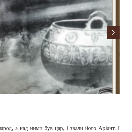
од, а над ними був цар, і звали його Аріант. І