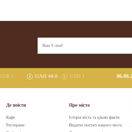
EUR 1
UAH 44.8
USD 1
06.08.
Де поїсти
Про місто
Кафе
Історія міста та цікаві факти
Ресторани
Видатні постаті нашого міста