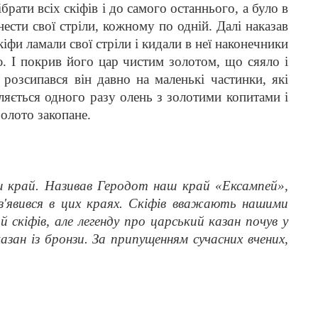
рати всіх скіфів і до самого останнього, а було в
инести свої стріли, кожному по одній. Далі наказав
кіфи ламали свої стріли і кидали в неї наконечники
ею. І покрив його цар чистим золотом, що сяяло і
розсипався він давно на маленькі частинки, які
вляється одного разу олень з золотими копитами і
золото закопане.
аш край. Називав Геродот наш край «Ексампей»,
з'явився в цих краях. Скіфів вважають нашими
й скіфів, але легенду про царський казан почув у
казан із бронзи. За припущенням сучасних вчених,