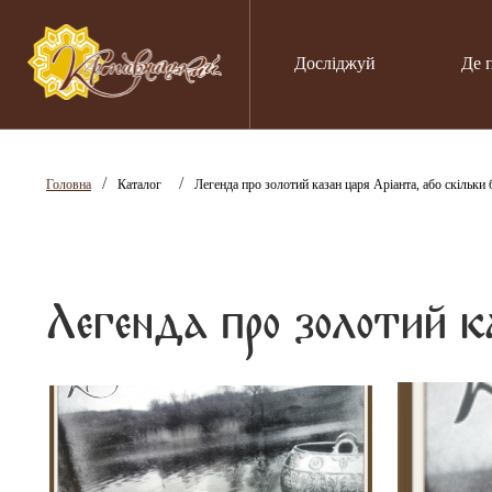
Досліджуй
Де 
/
/
Головна
Каталог
Легенда про золотий казан царя Аріанта, або скільки 
Легенда про золотий к