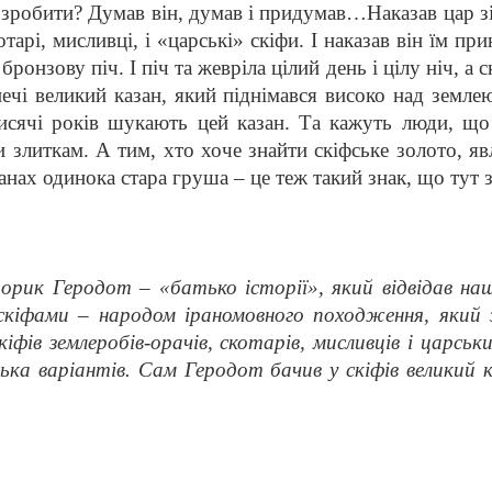
 зробити? Думав він, думав і придумав…Наказав цар зіб
отарі, мисливці, і «царські» скіфи. І наказав він їм пр
ронзову піч. І піч та жевріла цілий день і цілу ніч, а с
печі великий казан, який піднімався високо над земл
исячі років шукають цей казан. Та кажуть люди, що 
ми злиткам. А тим, хто хоче знайти скіфське золото, я
ганах одинока стара груша – це теж такий знак, що тут 
сторик Геродот – «батько історії», який відвідав н
 скіфами – народом іраномовного походження, який 
іфів землеробів-орачів, скотарів, мисливців і царськи
ілька варіантів. Сам Геродот бачив у скіфів великий 