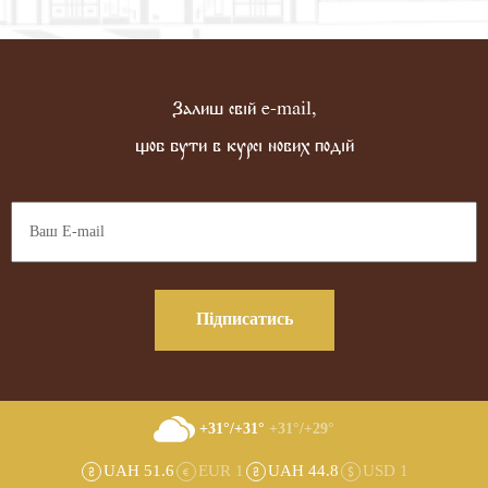
Залиш свій e-mail,
щоб бути в курсі нових подій
Підписатись
+31°/+31°
+31°/+29°
UAH 51.6
EUR 1
UAH 44.8
USD 1