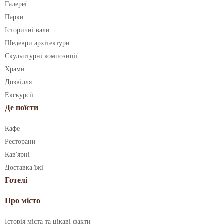
Галереї
Парки
Історичні вали
Шедеври архітектури
Скульптурні композиції
Храми
Дозвілля
Екскурсії
Де поїсти
Кафе
Ресторани
Кав'ярні
Доставка їжі
Готелі
Про місто
Історія міста та цікаві факти