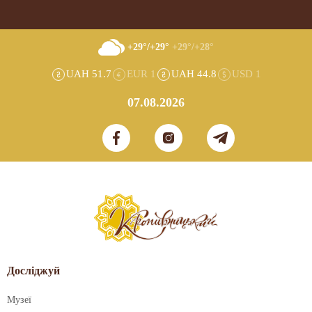
+29°/+29°
+29°/+28°
UAH 51.7
EUR 1
UAH 44.8
USD 1
07.08.2026
Досліджуй
Музеї