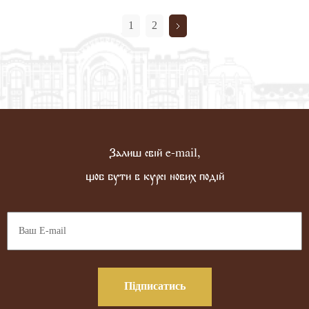
1
2
Залиш свій e-mail,
щоб бути в курсі нових подій
Підписатись