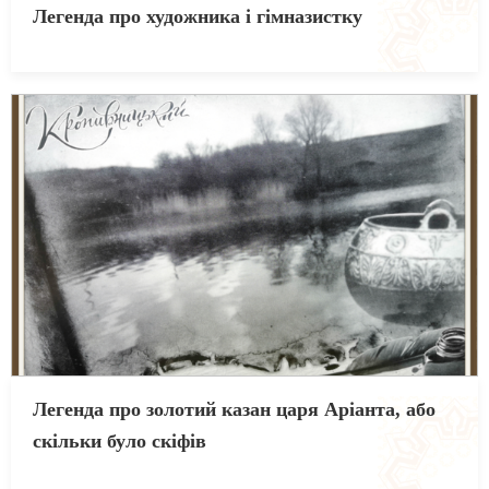
Легенда про художника і гімназистку
Легенда про золотий казан царя Аріанта, або
скільки було скіфів