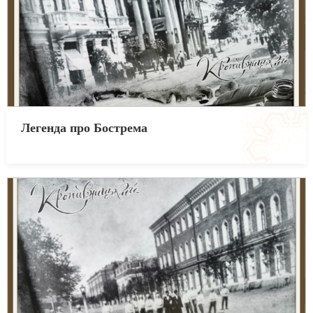
Легенда про Бострема